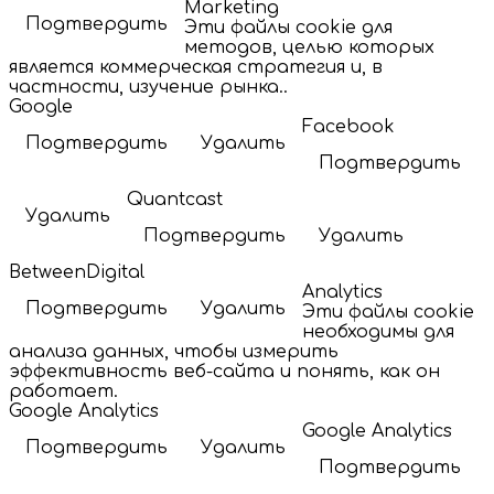
Marketing
Подтвердить
Эти файлы cookie для
методов, целью которых
является коммерческая стратегия и, в
частности, изучение рынка..
Google
Facebook
Подтвердить
Удалить
Подтвердить
Quantcast
Удалить
Подтвердить
Удалить
BetweenDigital
Analytics
Подтвердить
Удалить
Эти файлы cookie
необходимы для
анализа данных, чтобы измерить
эффективность веб-сайта и понять, как он
работает.
Google Analytics
Google Analytics
Подтвердить
Удалить
Подтвердить