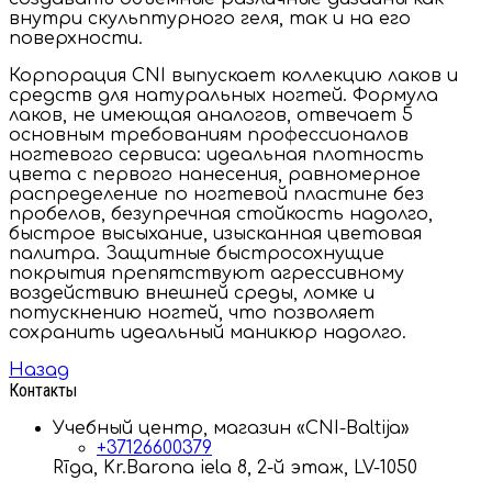
внутри скульптурного геля, так и на его
поверхности.
Корпорация CNI выпускает коллекцию лаков и
средств для натуральных ногтей. Формула
лаков, не имеющая аналогов, отвечает 5
основным требованиям профессионалов
ногтевого сервиса: идеальная плотность
цвета с первого нанесения, равномерное
распределение по ногтевой пластине без
пробелов, безупречная стойкость надолго,
быстрое высыхание, изысканная цветовая
палитра. Защитные быстросохнущие
покрытия препятствуют агрессивному
воздействию внешней среды, ломке и
потускнению ногтей, что позволяет
сохранить идеальный маникюр надолго.
Назад
Контакты
Учебный центр, магазин «CNI-Baltija»
+37126600379
Rīga, Kr.Barona iela 8, 2-й этаж, LV-1050