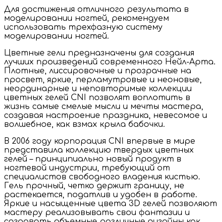
Для достижения отличного результата в
моделировании ногтей, рекомендуем
использовать трехфазную систему
моделировании ногтей.
Цветные гели предназначены для создания
лучших произведений современного Нейл-Арта.
Плотные, лиссировочные и прозрачные на
просвет, яркие, перламутровые и неоновые,
неординарные и неповторимые коллекции
цветных гелей CNI позволят воплотить в
жизнь самые смелые мысли и мечты мастера,
создавая настроение праздника, невесомое и
волшебное, как взмах крыла бабочки.
В 2006 году корпорация CNI впервые в мире
представила коллекцию твердых цветных
гелей – принципиально новый продукт в
ногтевой индустрии, требующий от
специалистов свободного владения кистью.
Гель прочный, четко держит границу, не
растекается, податлив и удобен в работе.
Яркие и насыщенные цвета 3D гелей позволяют
мастеру реализовывать свои фантазии и
создавать объемные различные дизайны как