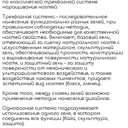
по классической трехфазной системе
наращивания ногтей.
Трехфазная система – последовательное
нанесение функционально-разных гелей, при
правильном соблюдении методик,
обеспечивает необходимые для качественной
ногтей свойства. Включает, базовый гель,
отвечающий за сцепку натурального ногтя с
искусственным материалом, скульптурный
гель, обеспечивающий прочность конструкции
и выравнивание поверхности натурального
ногтя, и защитный гель – за защиту
поверхности от механического и
ультрафиолетового воздействия, а также
воздействия лаковых пигментов, придает
эстетичный вид ногтям (блеск, глянец).
Кроме того, между слоями гелей возможно
применение методик нанесения дизайнов.
Однофазная система подразумевает
использование одного геля, в котором
соединены все функции (база, скульптура,
защита).