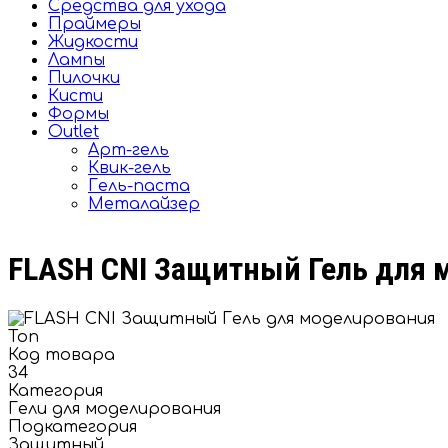
Средства для ухода
Праймеры
Жидкости
Лампы
Пилочки
Кисти
Формы
Outlet
Арт-гель
Квик-гель
Гель-паста
Металайзер
FLASH CNI Защитный Гель для 
Топ
Код товара
34
Категория
Гели для моделирования
Подкатегория
Защитный