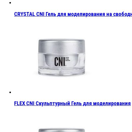
CRYSTAL CNI Гель для моделирования на свобод
FLEX CNI Скульптурный Гель для моделирования