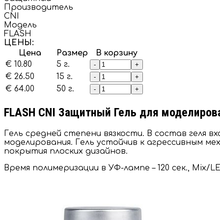
Производитель
CNI
Модель
FLASH
ЦЕНЫ:
Цена
Размер
В корзину
€ 10.80
5 г.
-
+
€ 26.50
15 г.
-
+
€ 64.00
50 г.
-
+
FLASH CNI Защитный Гель для моделирова
Гель средней степени вязкости. В состав геля
моделирования. Гель устойчив к агрессивным м
покрытия плоских дизайнов.
Время полимеризации в УФ-лампе – 120 сек., Mix/LE