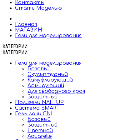
Контакты
Стать Моделью
Главная
МАГАЗИН
Гели для моделирования
КАТЕГОРИИ
КАТЕГОРИИ
Гели для моделирования
Базовый
Скульптурный
Камуфлирующий
Армирующий
Для свободного края
Защитный
Полигели NAIL UP
Система SMART
Гель-лаки CNI
Базовый
Защитный
Цветной
Aquarelle