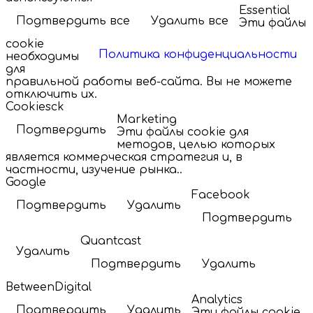
Essential
Подтвердить все
Удалить все
Эти файлы
cookie
Политика конфиденциальности
необходимы
для
правильной работы веб-сайта. Вы не можете
отключить их.
Cookiesck
Marketing
Подтвердить
Эти файлы cookie для
методов, целью которых
является коммерческая стратегия и, в
частности, изучение рынка..
Google
Facebook
Подтвердить
Удалить
Подтвердить
Quantcast
Удалить
Подтвердить
Удалить
BetweenDigital
Analytics
Подтвердить
Удалить
Эти файлы cookie