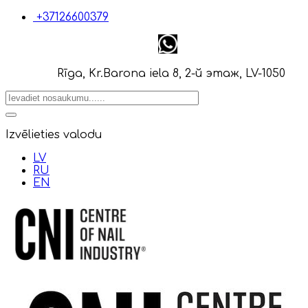
+37126600379
Rīga, Kr.Barona iela 8, 2-й этаж, LV-1050
Izvēlieties valodu
LV
RU
EN