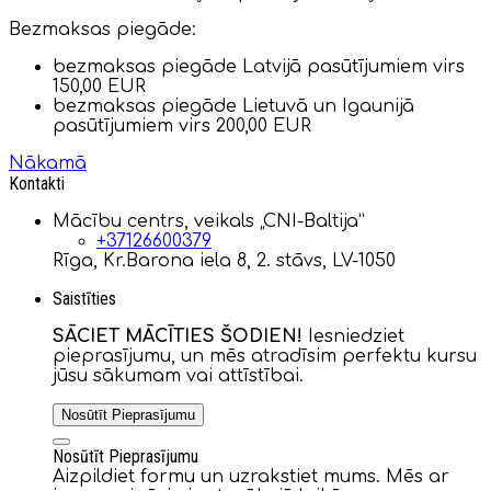
Bezmaksas piegāde:
bezmaksas piegāde Latvijā pasūtījumiem virs
150,00 EUR
bezmaksas piegāde Lietuvā un Igaunijā
pasūtījumiem virs 200,00 EUR
Nākamā
Kontakti
Mācību centrs, veikals „CNI-Baltija”
+37126600379
Rīga, Kr.Barona iela 8, 2. stāvs, LV-1050
Saistīties
SĀCIET MĀCĪTIES ŠODIEN!
Iesniedziet
pieprasījumu, un mēs atradīsim perfektu kursu
jūsu sākumam vai attīstībai.
Nosūtīt Pieprasījumu
Nosūtīt Pieprasījumu
Aizpildiet formu un uzrakstiet mums. Mēs ar