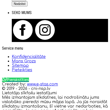
Nodzēst
SEKO MUMS
Service menu
Konfidencialitāte
Mans Grozs
Sitemap
Pieteikties
Pierakstīties
Created by:
www.e-stas.com
© 2019 - 2026 - cni-nsp.lv
Lietotāja sīkfailu iestatījumi
Mēs izmantojam sīkdatnes, lai nodrošinātu jums
vislabāko pieredzi mūsu mājas lapā. Ja jūs noraidāt
sīkdatņu izmantošanu, šī vietne var nedarboties, kā