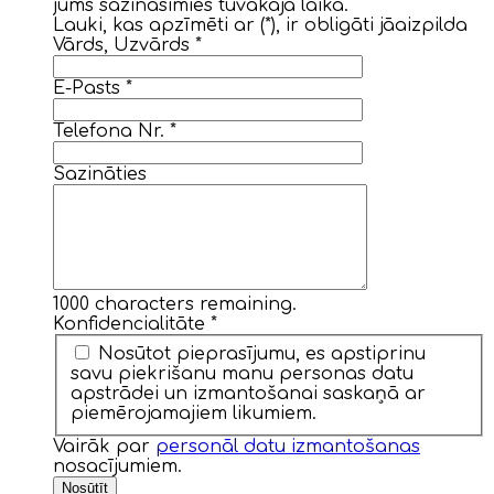
jums sazināsimies tuvākajā laikā.
Lauki, kas apzīmēti ar (*), ir obligāti jāaizpilda
Vārds, Uzvārds
*
E-Pasts
*
Telefona Nr.
*
Sazināties
1000
characters remaining.
Konfidencialitāte
*
Nosūtot pieprasījumu, es apstiprinu
savu piekrišanu manu personas datu
apstrādei un izmantošanai saskaņā ar
piemērojamajiem likumiem.
Vairāk par
personāl datu izmantošanas
nosacījumiem.
Nosūtīt