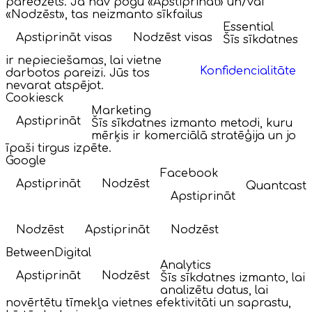
paredzēts. Ja nav pogu «Apstiprināt» un/vai
«Nodzēst», tas neizmanto sīkfailus
Essential
Apstiprināt visas
Nodzēst visas
Šīs sīkdatnes
ir nepieciešamas, lai vietne
Konfidencialitāte
darbotos pareizi. Jūs tos
nevarat atspējot.
Cookiesck
Marketing
Apstiprināt
Šīs sīkdatnes izmanto metodi, kuru
mērķis ir komerciālā stratēģija un jo
īpaši tirgus izpēte.
Google
Facebook
Apstiprināt
Nodzēst
Quantcast
Apstiprināt
Nodzēst
Apstiprināt
Nodzēst
BetweenDigital
Analytics
Apstiprināt
Nodzēst
Šīs sīkdatnes izmanto, lai
analizētu datus, lai
novērtētu tīmekļa vietnes efektivitāti un saprastu,