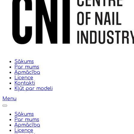
Sākums
Par mums
Apmācība
Licence
Kontakti
Kļūt par modeli
Menu
Sākums
Par mums
Apmācība
Licence