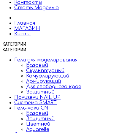
Контакты
Стать Моделью
Главная
МАГАЗИН
Кисти
КАТЕГОРИИ
КАТЕГОРИИ
Гели для моделирования
Базовый
Скульптурный
Камуфлирующий
Армирующий
Для свободного края
Защитный
Полигели NAIL UP
Система SMART
Гель-лаки CNI
Базовый
Защитный
Цветной
Aquarelle