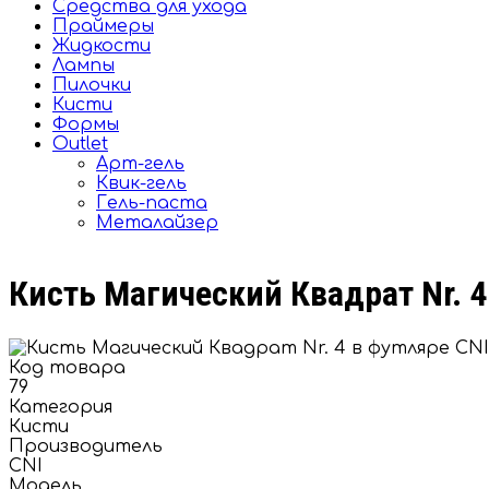
Средства для ухода
Праймеры
Жидкости
Лампы
Пилочки
Кисти
Формы
Outlet
Арт-гель
Квик-гель
Гель-паста
Металайзер
Кисть Магический Квадрат Nr. 4
Код товара
79
Категория
Кисти
Производитель
CNI
Модель