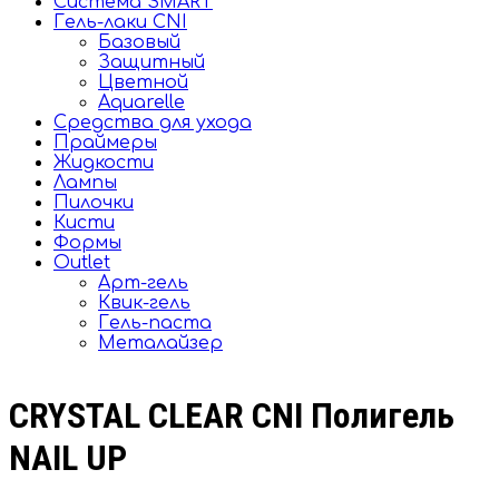
Система SMART
Гель-лаки CNI
Базовый
Защитный
Цветной
Aquarelle
Средства для ухода
Праймеры
Жидкости
Лампы
Пилочки
Кисти
Формы
Outlet
Арт-гель
Квик-гель
Гель-паста
Металайзер
CRYSTAL CLEAR CNI Полигель
NAIL UP