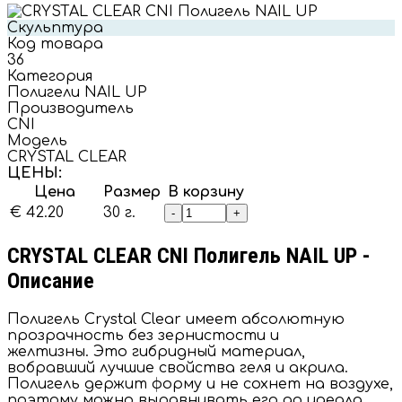
Скульптура
Код товара
36
Категория
Полигели NAIL UP
Производитель
CNI
Модель
CRYSTAL CLEAR
ЦЕНЫ:
Цена
Размер
В корзину
€ 42.20
30 г.
-
+
CRYSTAL CLEAR CNI Полигель NAIL UP -
Описание
Полигель Crystal Clear имеет абсолютную
прозрачность без зернистости и
желтизны. Это гибридный материал,
вобравший лучшие свойства геля и акрила.
Полигель держит форму и не сохнет на воздухе,
поэтому можно выравнивать его до идеала,