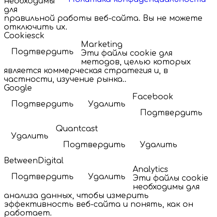
необходимы
для
правильной работы веб-сайта. Вы не можете
отключить их.
Cookiesck
Marketing
Подтвердить
Эти файлы cookie для
методов, целью которых
является коммерческая стратегия и, в
частности, изучение рынка..
Google
Facebook
Подтвердить
Удалить
Подтвердить
Quantcast
Удалить
Подтвердить
Удалить
BetweenDigital
Analytics
Подтвердить
Удалить
Эти файлы cookie
необходимы для
анализа данных, чтобы измерить
эффективность веб-сайта и понять, как он
работает.