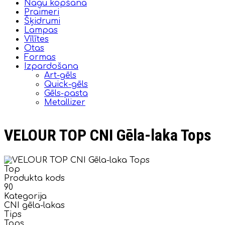
Nagu kopšana
Praimeri
Šķidrumi
Lampas
Vīlītes
Otas
Formas
Izpardošana
Art-gēls
Quick-gēls
Gēls-pasta
Metallizer
VELOUR TOP CNI Gēla-laka Tops
Top
Produkta kods
90
Kategorija
CNI gēla-lakas
Tips
Tops