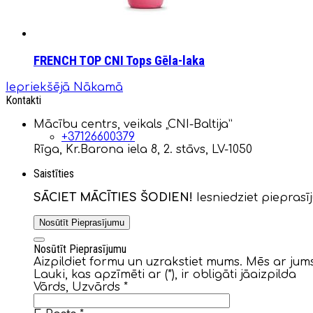
FRENCH TOP CNI Tops Gēla-laka
Iepriekšējā
Nākamā
Kontakti
Mācību centrs, veikals „CNI-Baltija”
+37126600379
Rīga, Kr.Barona iela 8, 2. stāvs, LV-1050
Saistīties
SĀCIET MĀCĪTIES ŠODIEN!
Iesniedziet pieprasī
Nosūtīt Pieprasījumu
Nosūtīt Pieprasījumu
Aizpildiet formu un uzrakstiet mums. Mēs ar jums
Lauki, kas apzīmēti ar (*), ir obligāti jāaizpilda
Vārds, Uzvārds
*