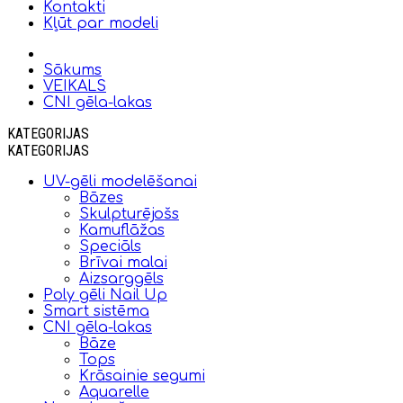
Kontakti
Kļūt par modeli
Sākums
VEIKALS
CNI gēla-lakas
KATEGORIJAS
KATEGORIJAS
UV-gēli modelēšanai
Bāzes
Skulpturējošs
Kamuflāžas
Speciāls
Brīvai malai
Aizsarggēls
Poly gēli Nail Up
Smart sistēma
CNI gēla-lakas
Bāze
Tops
Krāsainie segumi
Aquarelle