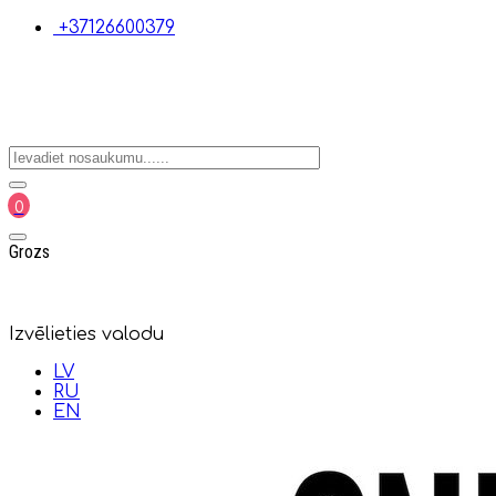
+37126600379
0
Grozs
Izvēlieties valodu
LV
RU
EN