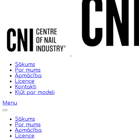
Sākums
Par mums
Apmācība
Licence
Kontakti
Kļūt par modeli
Menu
Sākums
Par mums
Apmācība
Licence