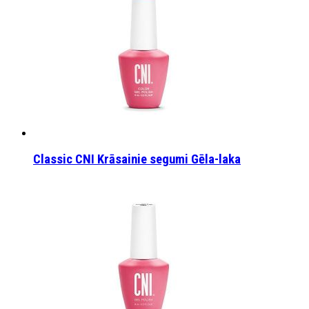
Classic CNI Krāsainie segumi Gēla-laka