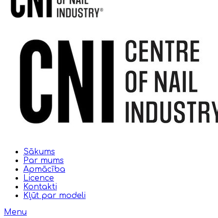
Sākums
Par mums
Apmācība
Licence
Kontakti
Kļūt par modeli
Menu