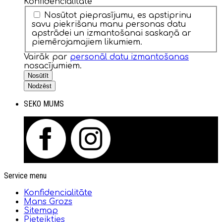
Konfidencialitāte
*
Nosūtot pieprasījumu, es apstiprinu
savu piekrišanu manu personas datu
apstrādei un izmantošanai saskaņā ar
piemērojamajiem likumiem.
Vairāk par
personāl datu izmantošanas
nosacījumiem.
Nosūtīt
Nodzēst
SEKO MUMS
Service menu
Konfidencialitāte
Mans Grozs
Sitemap
Pieteikties