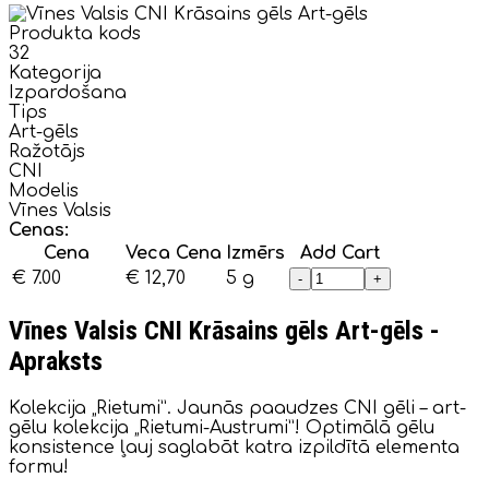
Produkta kods
32
Kategorija
Izpardošana
Tips
Art-gēls
Ražotājs
CNI
Modelis
Vīnes Valsis
Cenas:
Cena
Veca Cena
Izmērs
Add Cart
€ 7.00
€ 12,70
5 g
-
+
Vīnes Valsis CNI Krāsains gēls Art-gēls -
Apraksts
Kolekcija „Rietumi”. Jaunās paaudzes CNI gēli – art-
gēlu kolekcija „Rietumi-Austrumi”! Optimālā gēlu
konsistence ļauj saglabāt katra izpildītā elementa
formu!