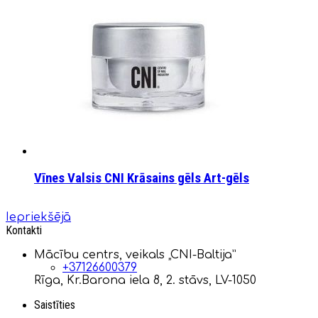
Vīnes Valsis CNI Krāsains gēls Art-gēls
Iepriekšējā
Kontakti
Mācību centrs, veikals „CNI-Baltija”
+37126600379
Rīga, Kr.Barona iela 8, 2. stāvs, LV-1050
Saistīties