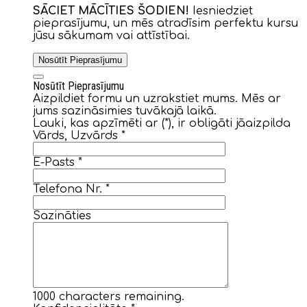
SĀCIET MĀCĪTIES ŠODIEN!
Iesniedziet
pieprasījumu, un mēs atradīsim perfektu kursu
jūsu sākumam vai attīstībai.
Nosūtīt Pieprasījumu
Nosūtīt Pieprasījumu
Aizpildiet formu un uzrakstiet mums. Mēs ar
jums sazināsimies tuvākajā laikā.
Lauki, kas apzīmēti ar (*), ir obligāti jāaizpilda
Vārds, Uzvārds
*
E-Pasts
*
Telefona Nr.
*
Sazināties
1000
characters remaining.