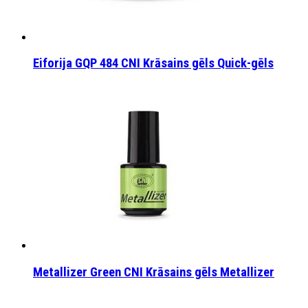
Eiforija GQP 484 CNI Krāsains gēls Quick-gēls
Metallizer Green CNI Krāsains gēls Metallizer