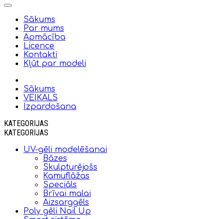
Sākums
Par mums
Apmācība
Licence
Kontakti
Kļūt par modeli
Sākums
VEIKALS
Izpardošana
KATEGORIJAS
KATEGORIJAS
UV-gēli modelēšanai
Bāzes
Skulpturējošs
Kamuflāžas
Speciāls
Brīvai malai
Aizsarggēls
Poly gēli Nail Up