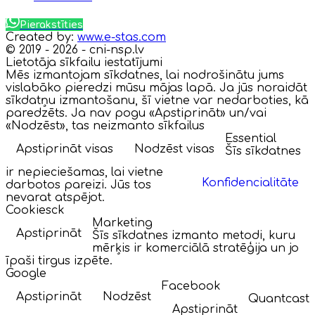
Pierakstīties
Created by:
www.e-stas.com
© 2019 - 2026 - cni-nsp.lv
Lietotāja sīkfailu iestatījumi
Mēs izmantojam sīkdatnes, lai nodrošinātu jums
vislabāko pieredzi mūsu mājas lapā. Ja jūs noraidāt
sīkdatņu izmantošanu, šī vietne var nedarboties, kā
paredzēts. Ja nav pogu «Apstiprināt» un/vai
«Nodzēst», tas neizmanto sīkfailus
Essential
Apstiprināt visas
Nodzēst visas
Šīs sīkdatnes
ir nepieciešamas, lai vietne
Konfidencialitāte
darbotos pareizi. Jūs tos
nevarat atspējot.
Cookiesck
Marketing
Apstiprināt
Šīs sīkdatnes izmanto metodi, kuru
mērķis ir komerciālā stratēģija un jo
īpaši tirgus izpēte.
Google
Facebook
Apstiprināt
Nodzēst
Quantcast
Apstiprināt