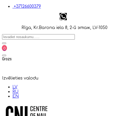
+37126600379
Rīga, Kr.Barona iela 8, 2-й этаж, LV-1050
0
Grozs
Izvēlieties valodu
LV
RU
EN