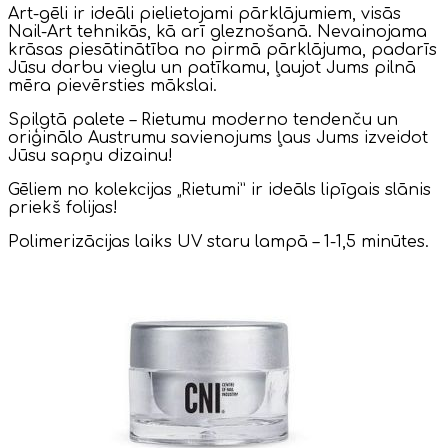
Art-gēli ir ideāli pielietojami pārklājumiem, visās
Nail-Art tehnikās, kā arī gleznošanā. Nevainojama
krāsas piesātinātība no pirmā pārklājuma, padarīs
Jūsu darbu vieglu un patīkamu, ļaujot Jums pilnā
mēra pievērsties mākslai.
Spilgtā palete – Rietumu moderno tendenču un
oriģinālo Austrumu savienojums ļaus Jums izveidot
Jūsu sapņu dizainu!
Gēliem no kolekcijas „Rietumi” ir ideāls lipīgais slānis
priekš folijas!
Polimerizācijas laiks UV staru lampā – 1-1,5 minūtes.