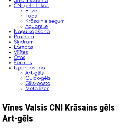
Smart sistēma
CNI gēla-lakas
Bāze
Tops
Krāsainie segumi
Aquarelle
Nagu kopšana
Praimeri
Šķidrumi
Lampas
Vīlītes
Otas
Formas
Izpardošana
Art-gēls
Quick-gēls
Gēls-pasta
Metallizer
Vīnes Valsis CNI Krāsains gēls
Art-gēls