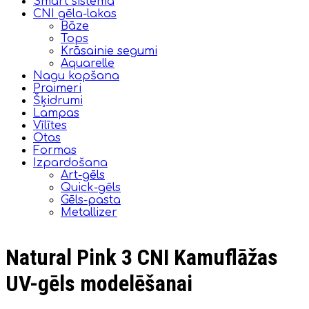
Smart sistēma
CNI gēla-lakas
Bāze
Tops
Krāsainie segumi
Aquarelle
Nagu kopšana
Praimeri
Šķidrumi
Lampas
Vīlītes
Otas
Formas
Izpardošana
Art-gēls
Quick-gēls
Gēls-pasta
Metallizer
Natural Pink 3 CNI Kamuflāžas
UV-gēls modelēšanai