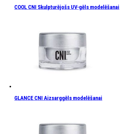
COOL CNI Skulpturējošs UV-gēls modelēšanai
GLANCE CNI Aizsarggēls modelēšanai