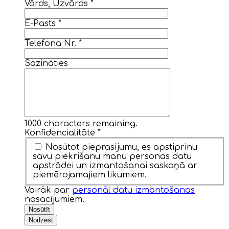
Vārds, Uzvārds
*
E-Pasts
*
Telefona Nr.
*
Sazināties
1000
characters remaining.
Konfidencialitāte
*
Nosūtot pieprasījumu, es apstiprinu
savu piekrišanu manu personas datu
apstrādei un izmantošanai saskaņā ar
piemērojamajiem likumiem.
Vairāk par
personāl datu izmantošanas
nosacījumiem.
Nosūtīt
Nodzēst