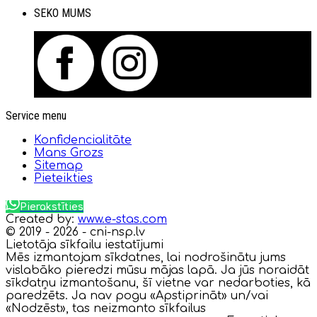
SEKO MUMS
Service menu
Konfidencialitāte
Mans Grozs
Sitemap
Pieteikties
Pierakstīties
Created by:
www.e-stas.com
© 2019 - 2026 - cni-nsp.lv
Lietotāja sīkfailu iestatījumi
Mēs izmantojam sīkdatnes, lai nodrošinātu jums
vislabāko pieredzi mūsu mājas lapā. Ja jūs noraidāt
sīkdatņu izmantošanu, šī vietne var nedarboties, kā
paredzēts. Ja nav pogu «Apstiprināt» un/vai
«Nodzēst», tas neizmanto sīkfailus