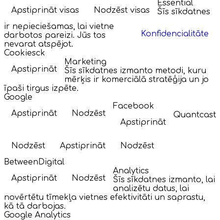
Essential
Apstiprināt visas
Nodzēst visas
Šīs sīkdatnes
ir nepieciešamas, lai vietne
Konfidencialitāte
darbotos pareizi. Jūs tos
nevarat atspējot.
Cookiesck
Marketing
Apstiprināt
Šīs sīkdatnes izmanto metodi, kuru
mērķis ir komerciālā stratēģija un jo
īpaši tirgus izpēte.
Google
Facebook
Apstiprināt
Nodzēst
Quantcast
Apstiprināt
Nodzēst
Apstiprināt
Nodzēst
BetweenDigital
Analytics
Apstiprināt
Nodzēst
Šīs sīkdatnes izmanto, lai
analizētu datus, lai
novērtētu tīmekļa vietnes efektivitāti un saprastu,
kā tā darbojas.
Google Analytics