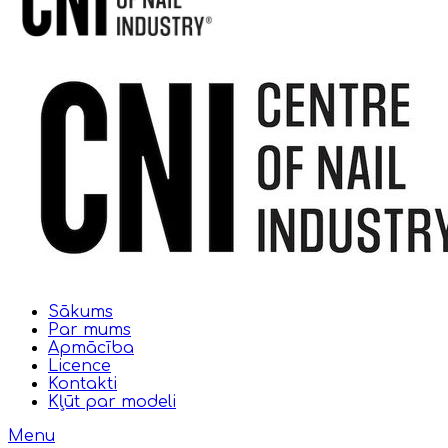
Sākums
Par mums
Apmācība
Licence
Kontakti
Kļūt par modeli
Menu