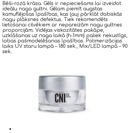
Bēši-rozā krāsa. Gēls ir nepieciešams lai izveidot
ideālu naga gultni. Gēlam piemīt augstas
kamuflējošas īpašības, kas ļauj pārklāt dabiskās
nagu plāksnes defektus. Tiek rekomendēts
lietošanai cilvēkiem ar nepareizām nagu gultnes
proporcijām. Vidējas viskozitātes pakāpe,
uzklāšanas uz naga laikā (h-1mm) paliek nekustīgs,
labas pašmodelēšanas īpašības. Polimerizācijas
laiks UV staru lampā – 180 sek., Mix/LED lampā – 90
sek.