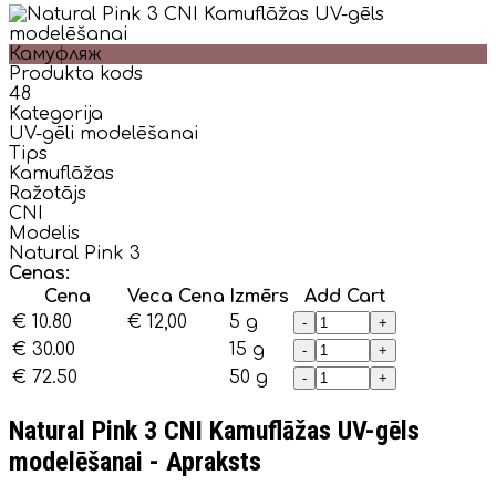
Камуфляж
Produkta kods
48
Kategorija
UV-gēli modelēšanai
Tips
Kamuflāžas
Ražotājs
CNI
Modelis
Natural Pink 3
Cenas:
Cena
Veca Cena
Izmērs
Add Cart
€ 10.80
€ 12,00
5 g
-
+
€ 30.00
15 g
-
+
€ 72.50
50 g
-
+
Natural Pink 3 CNI Kamuflāžas UV-gēls
modelēšanai - Apraksts