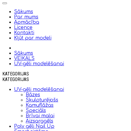
Sākums
Par mums
Apmācība
Licence
Kontakti
Kļūt par modeli
Sākums
VEIKALS
UV-gēli modelēšanai
KATEGORIJAS
KATEGORIJAS
UV-gēli modelēšanai
Bāzes
Skulpturējošs
Kamuflāžas
Speciāls
Brīvai malai
Aizsarggēls
Poly gēli Nail Up