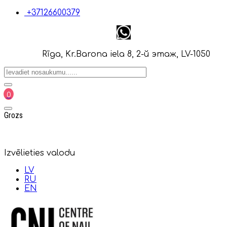
+37126600379
Rīga, Kr.Barona iela 8, 2-й этаж, LV-1050
0
Grozs
Izvēlieties valodu
LV
RU
EN