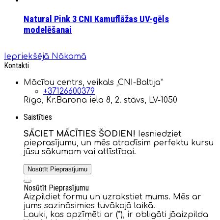
Natural Pink 3 CNI Kamuflāžas UV-gēls
modelēšanai
Iepriekšējā
Nākamā
Kontakti
Mācību centrs, veikals „CNI-Baltija”
+37126600379
Rīga, Kr.Barona iela 8, 2. stāvs, LV-1050
Saistīties
SĀCIET MĀCĪTIES ŠODIEN!
Iesniedziet
pieprasījumu, un mēs atradīsim perfektu kursu
jūsu sākumam vai attīstībai.
Nosūtīt Pieprasījumu
Nosūtīt Pieprasījumu
Aizpildiet formu un uzrakstiet mums. Mēs ar
jums sazināsimies tuvākajā laikā.
Lauki, kas apzīmēti ar (*), ir obligāti jāaizpilda