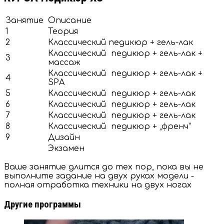
Занятие
Описание
1
Теория
2
Классический педикюр + гель-лак
Классический педикюр + гель-лак +
3
массаж
Классический педикюр + гель-лак +
4
SPA
5
Классический педикюр + гель-лак
6
Классический педикюр + гель-лак
7
Классический педикюр + гель-лак
8
Классический педикюр + „френч”
9
Дизайн
Экзамен
Ваше занятие длится до тех пор, пока вы не
выполните задание на двух руках модели -
полная отработка техники на двух ногах
Другие программы