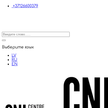
+37126600379
Выберите язык
LV
RU
EN