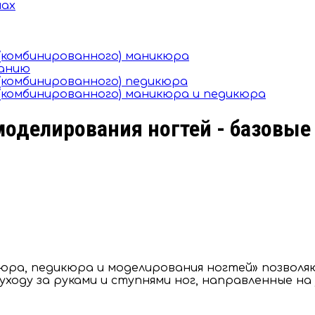
мах
(комбинированного) маникюра
ванию
комбинированного) педикюра
комбинированного) маникюра и педикюра
оделирования ногтей - базовые 
икюра, педикюра и моделирования ногтей» позвол
оду за руками и ступнями ног, направленные на у