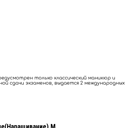
редусмотрен только классический маникюр и
шной сдачи экзаменов, выдается 2 международных
ие(Наращивание) М