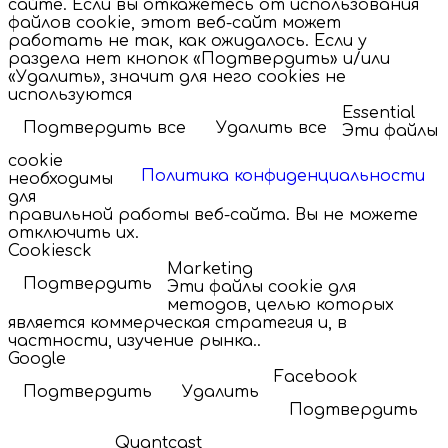
сайте. Если вы откажетесь от использования
файлов cookie, этот веб-сайт может
работать не так, как ожидалось. Если у
раздела нет кнопок «Подтвердить» и/или
«Удалить», значит для него cookies не
используются
Essential
Подтвердить все
Удалить все
Эти файлы
cookie
Политика конфиденциальности
необходимы
для
правильной работы веб-сайта. Вы не можете
отключить их.
Cookiesck
Marketing
Подтвердить
Эти файлы cookie для
методов, целью которых
является коммерческая стратегия и, в
частности, изучение рынка..
Google
Facebook
Подтвердить
Удалить
Подтвердить
Quantcast