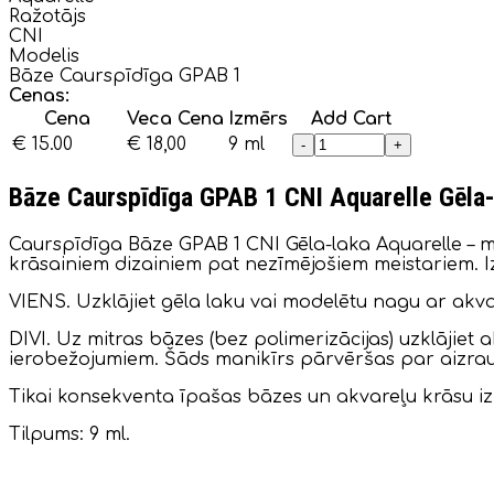
Ražotājs
CNI
Modelis
Bāze Caurspīdīga GPAB 1
Cenas:
Cena
Veca Cena
Izmērs
Add Cart
€ 15.00
€ 18,00
9 ml
-
+
Bāze Caurspīdīga GPAB 1 CNI Aquarelle Gēla-
Caurspīdīga Bāze GPAB 1 CNI Gēla-laka Aquarelle – ma
krāsainiem dizainiem pat nezīmējošiem meistariem. I
VIENS. Uzklājiet gēla laku vai modelētu nagu ar akva
DIVI. Uz mitras bāzes (bez polimerizācijas) uzklājie
ierobežojumiem. Šāds manikīrs pārvēršas par aizrauj
Tikai konsekventa īpašas bāzes un akvareļu krāsu iz
Tilpums: 9 ml.