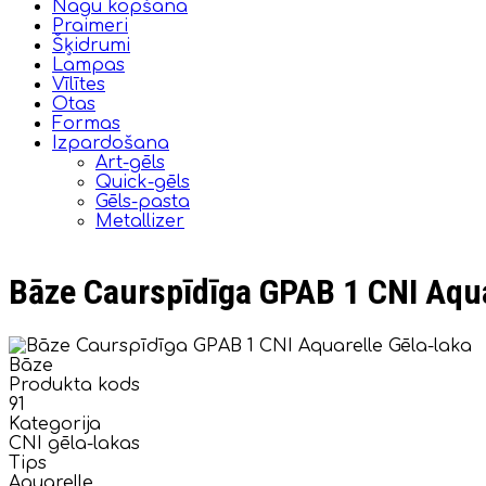
Nagu kopšana
Praimeri
Šķidrumi
Lampas
Vīlītes
Otas
Formas
Izpardošana
Art-gēls
Quick-gēls
Gēls-pasta
Metallizer
Bāze Caurspīdīga GPAB 1 CNI Aqua
Bāze
Produkta kods
91
Kategorija
CNI gēla-lakas
Tips
Aquarelle