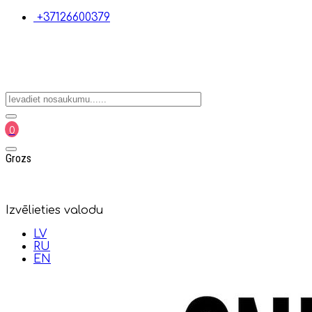
+37126600379
0
Grozs
Izvēlieties valodu
LV
RU
EN