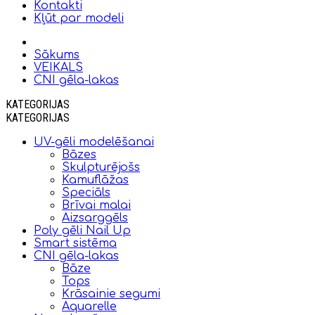
Kontakti
Kļūt par modeli
Sākums
VEIKALS
CNI gēla-lakas
KATEGORIJAS
KATEGORIJAS
UV-gēli modelēšanai
Bāzes
Skulpturējošs
Kamuflāžas
Speciāls
Brīvai malai
Aizsarggēls
Poly gēli Nail Up
Smart sistēma
CNI gēla-lakas
Bāze
Tops
Krāsainie segumi
Aquarelle