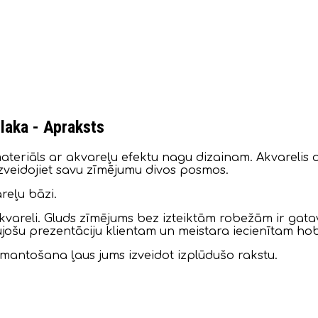
laka - Apraksts
teriāls ar akvareļu efektu nagu dizainam. Akvarelis d
zveidojiet savu zīmējumu divos posmos.
reļu bāzi.
t akvareli. Gluds zīmējums bez izteiktām robežām ir ga
ošu prezentāciju klientam un meistara iecienītam hob
mantošana ļaus jums izveidot izplūdušo rakstu.