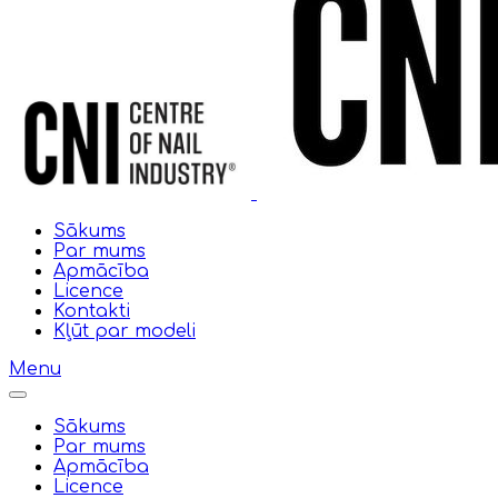
Sākums
Par mums
Apmācība
Licence
Kontakti
Kļūt par modeli
Menu
Sākums
Par mums
Apmācība
Licence