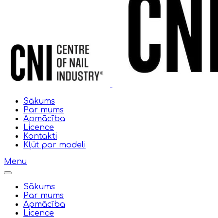
Sākums
Par mums
Apmācība
Licence
Kontakti
Kļūt par modeli
Menu
Sākums
Par mums
Apmācība
Licence