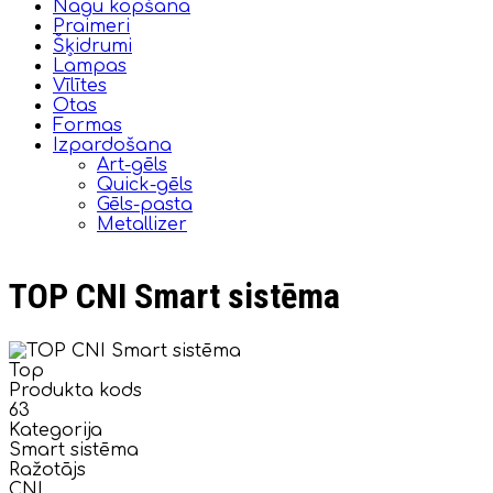
Nagu kopšana
Praimeri
Šķidrumi
Lampas
Vīlītes
Otas
Formas
Izpardošana
Art-gēls
Quick-gēls
Gēls-pasta
Metallizer
TOP CNI Smart sistēma
Top
Produkta kods
63
Kategorija
Smart sistēma
Ražotājs
CNI