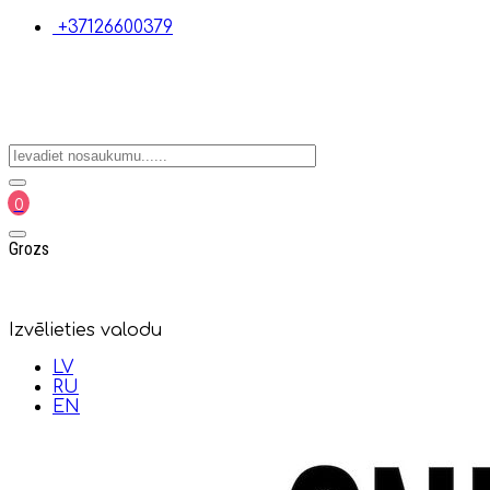
+37126600379
0
Grozs
Izvēlieties valodu
LV
RU
EN