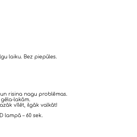
lgu laiku. Bez piepūles.
 un risina nagu problēmas.
 gēla-lakām.
zāk vīlēt, ilgāk valkāt!
ED lampā – 60 sek.