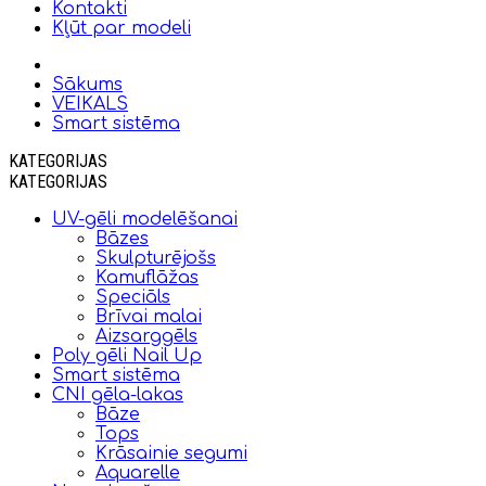
Kontakti
Kļūt par modeli
Sākums
VEIKALS
Smart sistēma
KATEGORIJAS
KATEGORIJAS
UV-gēli modelēšanai
Bāzes
Skulpturējošs
Kamuflāžas
Speciāls
Brīvai malai
Aizsarggēls
Poly gēli Nail Up
Smart sistēma
CNI gēla-lakas
Bāze
Tops
Krāsainie segumi
Aquarelle